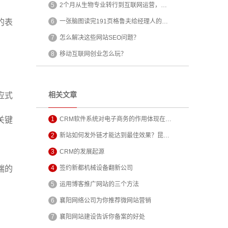
5
2个月从生物专业转行到互联网运营，…
的表
6
一张脑图读完191页格鲁夫给经理人的…
7
怎么解决这些网站SEO问题？
8
移动互联网创业怎么玩？
相关文章
应式
关键
1
CRM软件系统对电子商务的作用体现在…
2
新站如何发外链才能达到最佳效果？昆…
3
CRM的发展起源
端的
4
签约新都机械设备翻新公司
5
运用博客推广网站的三个方法
6
襄阳网络公司为你推荐微网站营销
7
襄阳网站建设告诉你备案的好处