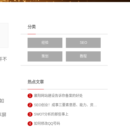
分类
经验
SEO
策划
教程
并不
热点文章
1
襄阳网站建设告诉你备案的好处
如
2
SEO创业！成事三要素意愿、能力、资…
率屏
3
SWOT分析的那些事上
4
如何修改QQ号码