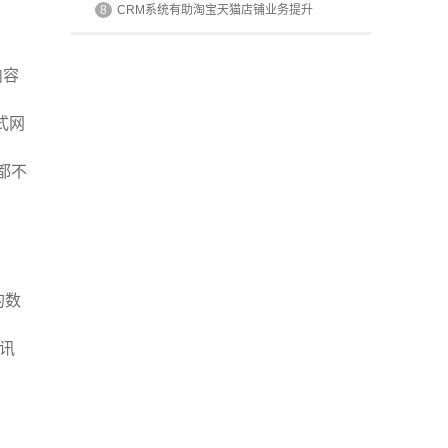
8
CRM系统有助淘宝天猫店铺业务提升
内容
式网
都不
的数
资讯