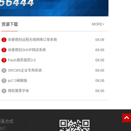
资源下载
MORE+
1
尚睿德创远程无线网络订单系统
08.06
2
尚睿德创SHOP网店系统
08.06
3
Flash裁剪裁剪3.0
08.06
4
SRCMS企业专用系统
08.06
5
ps7.0破解版
08.06
6
微软雅黑字体
08.06
系方式
我们