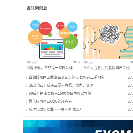
互联网创业
667
0
257
尚睿德创，不只是一家网站建…
什么才是顶尖的互联网产品经
白领辞职网上收废品获百万美元 欲打造二手淘宝
07
SEO创业！成事三要素意愿、能力、资源
07
80后开网店卖故事1500多位为感觉埋单
07
微信校园创业O2O的那点事
07
新时代微信创业——每月盈收15万
07