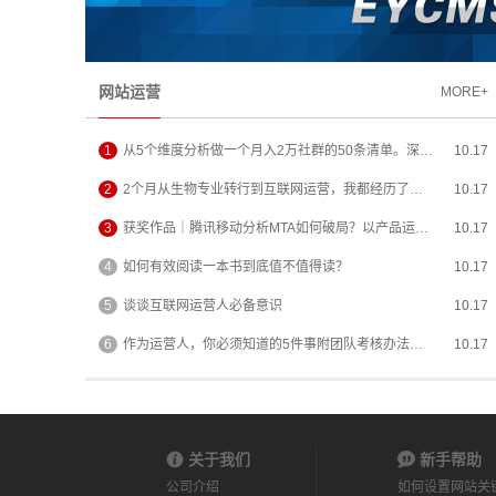
网站运营
MORE+
1
从5个维度分析做一个月入2万社群的50条清单。深…
10.17
2
2个月从生物专业转行到互联网运营，我都经历了…
10.17
3
获奖作品｜腾讯移动分析MTA如何破局？以产品运…
10.17
4
如何有效阅读一本书到底值不值得读？
10.17
5
谈谈互联网运营人必备意识
10.17
6
作为运营人，你必须知道的5件事附团队考核办法…
10.17
关于我们
新手帮助
公司介绍
如何设置网站关