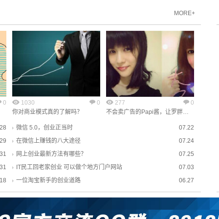
MORE+
0
1030
0
277
0
…
你对商业模式真的了解吗？
不会卖广告的Papi酱，让罗胖…
.28
微信 5.0，创业正当时
07.22
.29
在微信上赚钱的八大途径
07.24
.31
网上创业最新方法有哪些？
07.25
.31
IT民工回老家创业 可以做个地方门户网站
07.03
.18
一位淘宝新手的创业道路
06.27