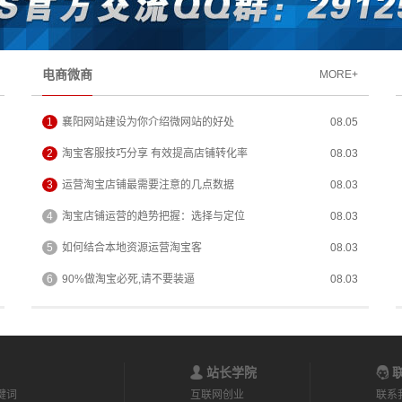
电商微商
MORE+
1
襄阳网站建设为你介绍微网站的好处
08.05
2
淘宝客服技巧分享 有效提高店铺转化率
08.03
3
运营淘宝店铺最需要注意的几点数据
08.03
4
淘宝店铺运营的趋势把握：选择与定位
08.03
5
如何结合本地资源运营淘宝客
08.03
6
90%做淘宝必死,请不要装逼
08.03
站长学院
联
键词
互联网创业
联系